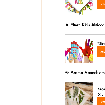
Jet
🌟 
Eltern Kids Aktion:
Elte
Jet
🌟 
Aroma Abend: 
am
Aro
un
Jet