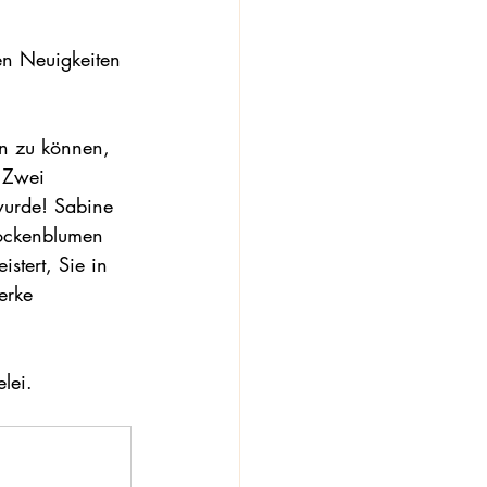
en Neuigkeiten 
en zu können, 
 Zwei 
 wurde! Sabine 
rockenblumen 
istert, Sie in 
erke 
lei.