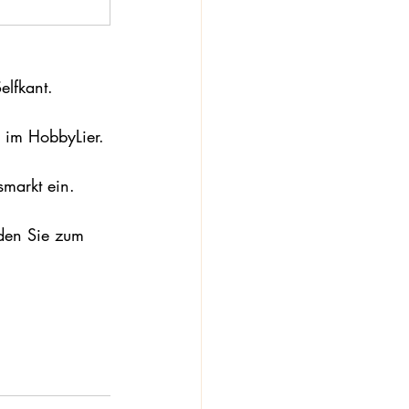
lfkant.
 im HobbyLier.
markt ein.
den Sie zum 