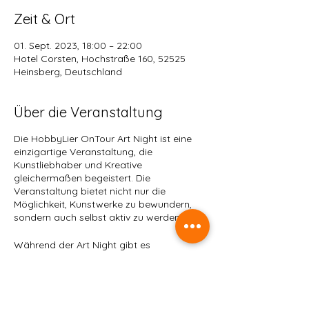
Zeit & Ort
01. Sept. 2023, 18:00 – 22:00
Hotel Corsten, Hochstraße 160, 52525
Heinsberg, Deutschland
Über die Veranstaltung
Die HobbyLier OnTour Art Night ist eine
einzigartige Veranstaltung, die
Kunstliebhaber und Kreative
gleichermaßen begeistert. Die
Veranstaltung bietet nicht nur die
Möglichkeit, Kunstwerke zu bewundern,
sondern auch selbst aktiv zu werden.
Während der Art Night gibt es
verschiedene Mitmach-Aktionen, bei
denen die Teilnehmer ihre eigene
künstlerische Kreativität ausleben können.
Ob Malen, Zeichnen oder Basteln – für