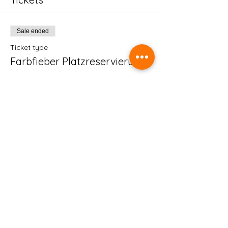
Sale ended
Ticket type
Farbfieber Platzreservierung
More info
Price
€8.00
Share this event