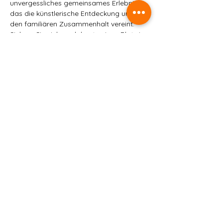
unvergessliches gemeinsames Erlebnis, 
das die künstlerische Entdeckung und 
den familiären Zusammenhalt vereint. 
Sichern Sie sich noch heute einen Platz in 
unserem Familienkunst-Workshop und 
lassen Sie Ihrer Kreativität freien Lauf!
Platz HIER Resevieren
Share this event
Alle Rechte vorbehalten |
HobbyLier
Impressum
Datenschutz