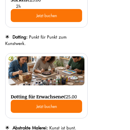
2h
Jetzt buchen
🌟  
Dotting: 
Punkt für Punkt zum 
Kunstwerk.
Dotting für Erwachsene
€25.00
Jetzt buchen
🌟  
Abstrakte Malerei: 
Kunst ist bunt.