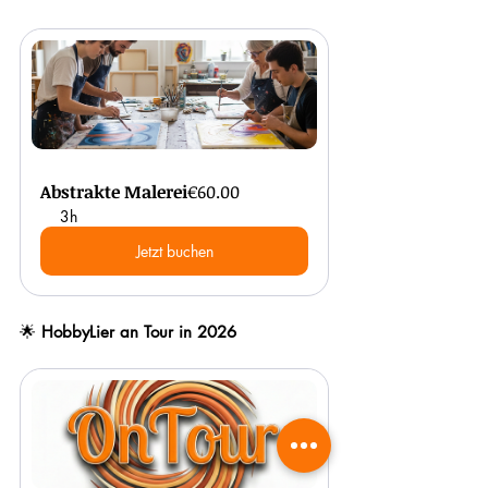
Abstrakte Malerei
€60.00
3h
Jetzt buchen
🌟 
HobbyLier an Tour in 2026