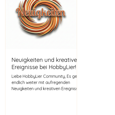
Workshops und erleben Sie eine 
inspirierende Auszeit voller Kreativität 
und Entspannung.
Neuigkeiten und kreative
Ereignisse bei HobbyLier!
Liebe HobbyLier Community, Es geht
endlich weiter mit aufregenden
Neuigkeiten und kreativen Ereignissen
bis Jahresende! Wir freuen uns, euch
eine Vielzahl von Workshops und
Veranstaltungen anzubieten, die
euch inspirieren und zum kreativen