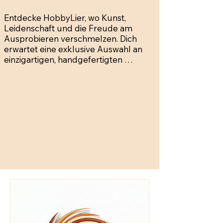
Entdecke HobbyLier, wo Kunst, 
Leidenschaft und die Freude am 
Ausprobieren verschmelzen. Dich 
erwartet eine exklusive Auswahl an 
einzigartigen, handgefertigten 
Produkten. Jedes Stück ist ein Unikat, 
das die Hingabe und Sorgfalt unserer 
Schöpfer widerspiegelt.

Lass dich von der Vielfalt unserer 
Werke begeistern: von gemalten 
Bildern und Skulpturen bis hin zu 
handgefertigtem Schmuck und 
Keramik. Egal, ob du ein besonderes 
Geschenk suchst oder deine eigene 
kreative Seite entdecken möchtest – 
bei HobbyLier findest du inspirierende 
Stücke, die dich ansprechen.

Buchen Sie einen unserer vielseitigen 