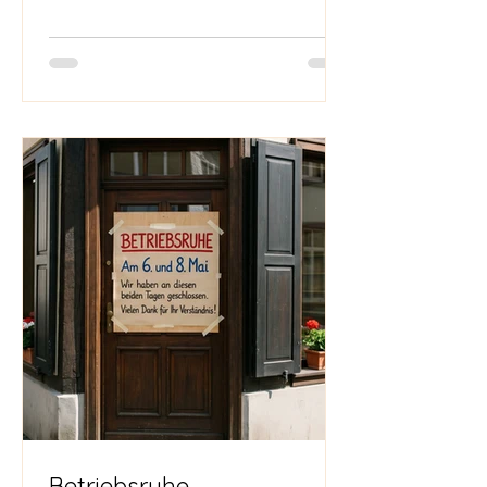
Schaffen anregen werden. ✨ Die
„Creative Kids“-Reihe geht in die
nächste Runde! ✨ 🎨 Creative Kids:
Habt ihr Lust auf neue
Handwerksprojekte, bei denen ihr
eure eigenen Ideen zum Leben
erwecken könnt? Unsere „Creative
Kids“-Reihe geht mit e
Betriebsruhe